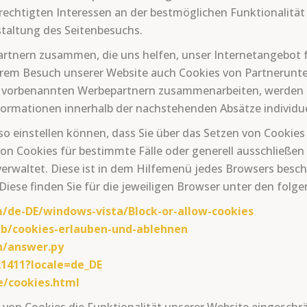
erechtigten Interessen an der bestmöglichen Funktionalität
taltung des Seitenbesuchs.
tnern zusammen, die uns helfen, unser Internetangebot fü
Ihrem Besuch unserer Website auch Cookies von Partnerunte
it vorbenannten Werbepartnern zusammenarbeiten, werden Si
ormationen innerhalb der nachstehenden Absätze individue
 so einstellen können, dass Sie über das Setzen von Cookie
 Cookies für bestimmte Fälle oder generell ausschließen 
 verwaltet. Diese ist in dem Hilfemenü jedes Browsers besch
iese finden Sie für die jeweiligen Browser unter den folge
/de-DE/windows-vista/Block-or-allow-cookies
/kb/cookies-erlauben-und-ablehnen
n/answer.py
21411?locale=de_DE
e/cookies.html