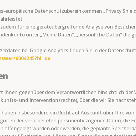
 us-europäische Datenschutzübereinkommen „Privacy Shield“ 
hrleistet.
 zudem für eine geräteübergreifende Analyse von Besuchers
undenkonto unter „Meine Daten“, „persönliche Daten“ die g
daten bei Google Analytics finden Sie in der Datenschut
answer/6004245?hl=de
en
t Ihnen gegenüber dem Verantwortlichen hinsichtlich der
nfts- und Interventionsrechte), über die wir Sie nachste
e haben insbesondere ein Recht auf Auskunft über Ihre vo
tegorien der verarbeiteten personenbezogenen Daten, die 
offengelegt wurden oder werden, die geplante Speicherdaue