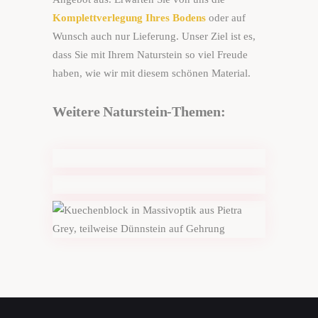
Komplettverlegung Ihres Bodens
oder auf
Wunsch auch nur Lieferung. Unser Ziel ist es,
dass Sie mit Ihrem Naturstein so viel Freude
haben, wie wir mit diesem schönen Material.
Weitere Naturstein-Themen:
Materialien
Granit, Kalkstein, Marmor, Sandstein,
Farben
Travertin u.v.m.
Die bunte Welt der Natursteine
Küchen
Küchenarbeitsplatten und Küchenblöcke
aus Naturstein