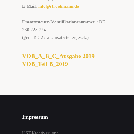
E-Mail:
info@stroehmann.de
Umsatzsteuer-Identifikationsnummer
:
DE
230 228 724
(gemäß § 27 a Umsatzsteuergesetz)
VOB_A_B_C_Ausgabe 2019
VOB_Teil B_2019
Impressum
UST-Kreativgruppe