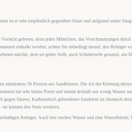
tein ist er sehr empfindlich gegenüber Säure und aufgrund seiner Saugf
Vorsicht geboten, denn jedes Mittelchen, das Verschmutzungen durch Ka
turen entkalkt werden, achten Sie unbedingt darauf, den Reiniger vo
ehmen möchte, dem sei grüne Seife, auch Schmierseife genannt, ans He
, zu mindestens 50 Prozent aus Sandkörnen. Die Art der Körnung dieses
ndstein hat sehr kleine Poren und nimmt deshalb nur wenig Wasser auf. 
ich gegen Säuren. Karbonatisch gebundener Sandstein ist chemisch deutl
– sie können den Stein zerstören.
urehaltigen Reiniger. Auch hier reichen Wasser und eine Wurzelbürste,