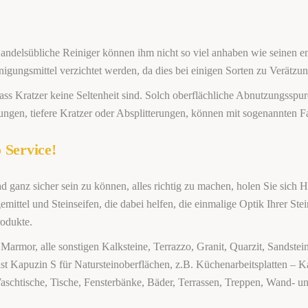
 Handelsübliche Reiniger können ihm nicht so viel anhaben wie seinen 
nigungsmittel verzichtet werden, da dies bei einigen Sorten zu Verätzu
 dass Kratzer keine Seltenheit sind. Solch oberflächliche Abnutzungssp
ungen, tiefere Kratzer oder Absplitterungen, können mit sogenannten F
 Service!
 ganz sicher sein zu können, alles richtig zu machen, holen Sie sich H
emittel und Steinseifen, die dabei helfen, die einmalige Optik Ihrer Ste
rodukte.
 Marmor, alle sonstigen Kalksteine, Terrazzo, Granit, Quarzit, Sandstei
st Kapuzin S für Natursteinoberflächen, z.B. Küchenarbeitsplatten – Ka
aschtische, Tische, Fensterbänke, Bäder, Terrassen, Treppen, Wand- u