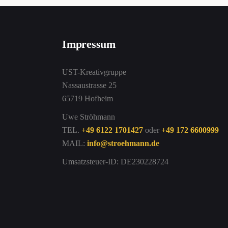
Impressum
UST-Kreativgruppe
Nassaustrasse 25
65719 Hofheim
Uwe Ströhmann
TEL.
+49 6122 1701427
oder
+49 172 6600999
MAIL:
info@stroehmann.de
Umsatzsteuer-ID: DE230228724