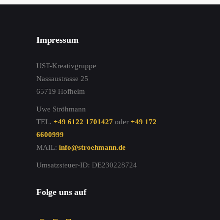
Impressum
UST-Kreativgruppe
Nassaustrasse 25
65719 Hofheim
Uwe Ströhmann
TEL.
+49 6122 1701427
oder
+49 172
6600999
MAIL:
info@stroehmann.de
Umsatzsteuer-ID: DE230228724
Folge uns auf