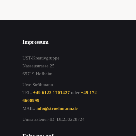
Impressum
UST-Kreativgruppe
Nassaustrasse 25
65719 Hofheim
Uwe Ströhmann
TEL.
+49 6122 1701427
oder
+49 172
6600999
MAIL:
info@stroehmann.de
Umsatzsteuer-ID: DE230228724
Folge uns auf