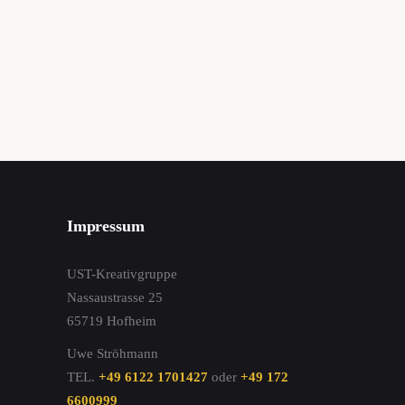
Impressum
UST-Kreativgruppe
Nassaustrasse 25
65719 Hofheim
Uwe Ströhmann
TEL.
+49 6122 1701427
oder
+49 172
6600999