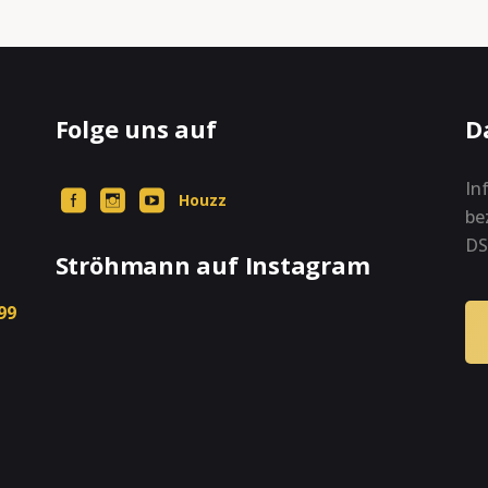
Folge uns auf
D
In
Houzz
be
DS
Ströhmann auf Instagram
99