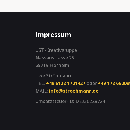
Impressum
UST-Kreativgruppe
Nassaustrasse 25
65719 Hofheim
Uwe Ströhmann
TEL.
+49 6122 1701427
oder
+49 172 66009
MAIL:
info@stroehmann.de
Umsatzsteuer-ID: DE230228724