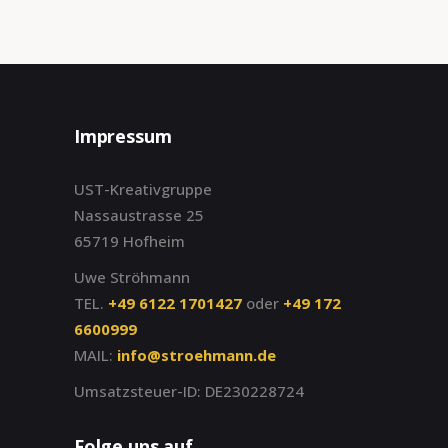
Impressum
UST-Kreativgruppe
Nassaustrasse 25
65719 Hofheim
Uwe Ströhmann
TEL.
+49 6122 1701427
oder
+49 172
6600999
MAIL:
info@stroehmann.de
Umsatzsteuer-ID: DE230228724
Folge uns auf