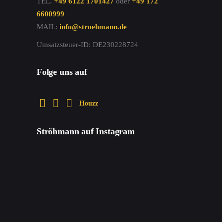
TEL.
+49 6122 1701427
oder
+49 172
6600999
MAIL:
info@stroehmann.de
Umsatzsteuer-ID: DE230228724
Folge uns auf
Houzz
Ströhmann auf Instagram