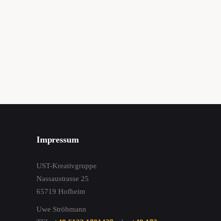
Impressum
UST-Kreativgruppe
Nassaustrasse 25
65719 Hofheim
Uwe Ströhmann