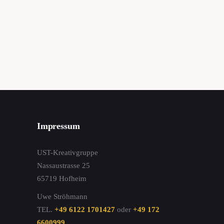
Impressum
UST-Kreativgruppe
Nassaustrasse 25
65719 Hofheim
Uwe Ströhmann
TEL.
+49 6122 1701427
oder
+49 172
6600999