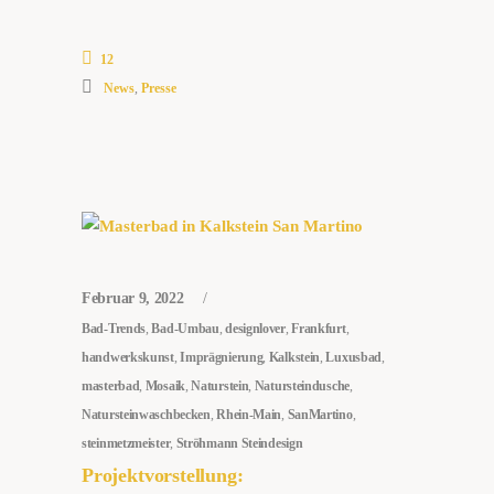
12
News
,
Presse
Februar 9, 2022
Bad-Trends
,
Bad-Umbau
,
designlover
,
Frankfurt
,
handwerkskunst
,
Imprägnierung
,
Kalkstein
,
Luxusbad
,
masterbad
,
Mosaik
,
Naturstein
,
Natursteindusche
,
Natursteinwaschbecken
,
Rhein-Main
,
SanMartino
,
steinmetzmeister
,
Ströhmann Steindesign
Projektvorstellung: