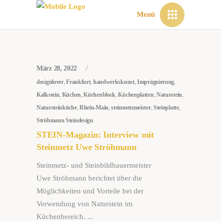
Menü
März 28, 2022
designlover
,
Frankfurt
,
handwerkskunst
,
Imprägnierung
,
Kalkstein
,
Küchen
,
Küchenblock
,
Küchenplatten
,
Naturstein
,
Natursteinküche
,
Rhein-Main
,
steinmetzmeister
,
Steinplatte
,
Ströhmann Steindesign
STEIN-Magazin: Interview mit
Steinmetz Uwe Ströhmann
Steinmetz- und Steinbildhauermeister
Uwe Ströhmann berichtet über die
Möglichkeiten und Vorteile bei der
Verwendung von Naturstein im
Küchenbereich.