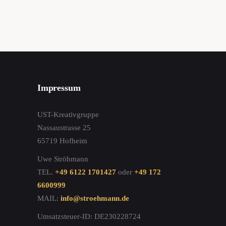
Impressum
UST-Kreativgruppe
Nassaustrasse 25
65719 Hofheim
Uwe Ströhmann
TEL.
+49 6122 1701427
oder
+49 172
6600999
MAIL:
info@stroehmann.de
Umsatzsteuer-ID: DE230228724