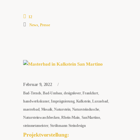
12
News
,
Presse
Februar 9, 2022
Bad-Trends
,
Bad-Umbau
,
designlover
,
Frankfurt
,
handwerkskunst
,
Imprägnierung
,
Kalkstein
,
Luxusbad
,
masterbad
,
Mosaik
,
Naturstein
,
Natursteindusche
,
Natursteinwaschbecken
,
Rhein-Main
,
SanMartino
,
steinmetzmeister
,
Ströhmann Steindesign
Projektvorstellung: