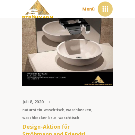
Menü
Juli 8, 2020
naturstein-waschtisch
,
waschbecken
,
waschbecken brus
,
waschtisch
Design-Aktion für
Ströhmann and Friends!