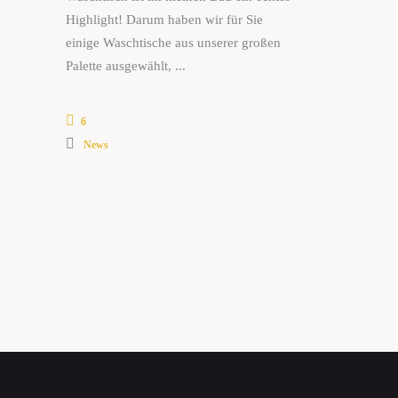
Highlight! Darum haben wir für Sie
einige Waschtische aus unserer großen
Palette ausgewählt,
6
News