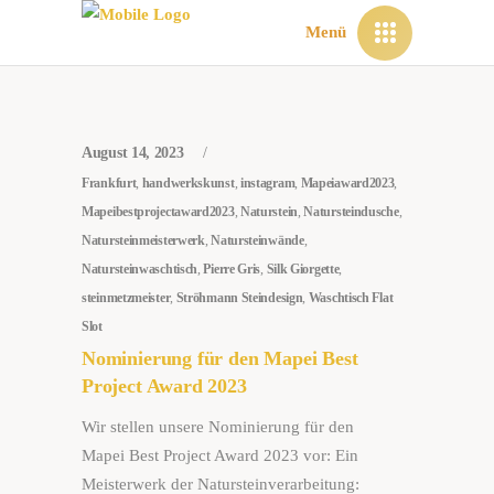
Menü
August 14, 2023
Frankfurt
,
handwerkskunst
,
instagram
,
Mapeiaward2023
,
Mapeibestprojectaward2023
,
Naturstein
,
Natursteindusche
,
Natursteinmeisterwerk
,
Natursteinwände
,
Natursteinwaschtisch
,
Pierre Gris
,
Silk Giorgette
,
steinmetzmeister
,
Ströhmann Steindesign
,
Waschtisch Flat
Slot
Nominierung für den Mapei Best
Project Award 2023
Wir stellen unsere Nominierung für den
Mapei Best Project Award 2023 vor: Ein
Meisterwerk der Natursteinverarbeitung: