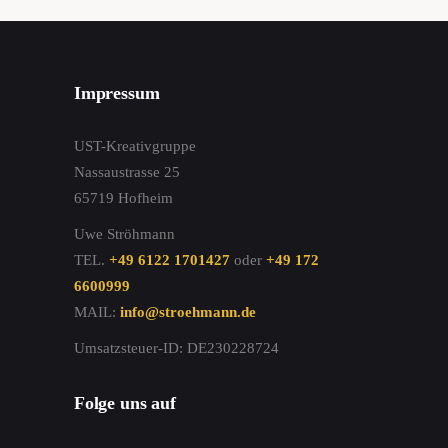
Impressum
UST-Kreativgruppe
Nassaustrasse 25
65719 Hofheim
Uwe Ströhmann
TEL.
+49 6122 1701427
oder
+49 172
6600999
MAIL:
info@stroehmann.de
Umsatzsteuer-ID: DE230228724
Folge uns auf