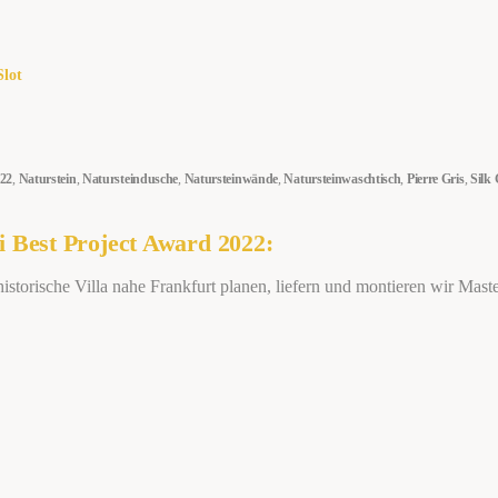
022
,
Naturstein
,
Natursteindusche
,
Natursteinwände
,
Natursteinwaschtisch
,
Pierre Gris
,
Silk 
 Best Project Award 2022:
 historische Villa nahe Frankfurt planen, liefern und montieren wir Ma