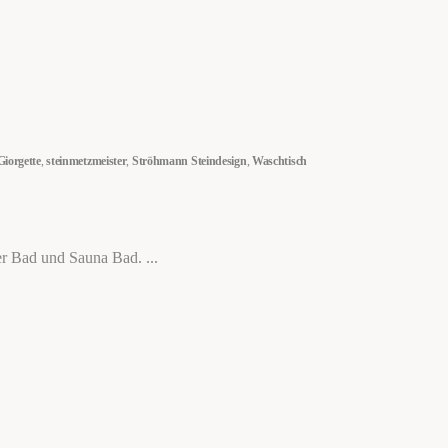
Giorgette
,
steinmetzmeister
,
Ströhmann Steindesign
,
Waschtisch
ster Bad und Sauna Bad.