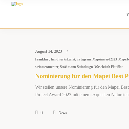
W
August 14, 2023
Frankfurt
,
handwerkskunst
,
instagram
,
Mapeiaward2023
,
Mapeib
steinmetzmeister
,
Ströhmann Steindesign
,
Waschtisch Flat Slot
Nominierung für den Mapei Best P
Wir stellen unsere Nominierung für den Mapei Best
Project Award 2023 mit einem exquisiten Naturstei
11
News