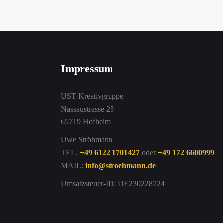
Impressum
UST-Kreativgruppe
Nassaustrasse 25
65719 Hofheim
Uwe Ströhmann
TEL.
+49 6122 1701427
oder
+49 172 6600999
MAIL:
info@stroehmann.de
Umsatzsteuer-ID: DE230228724