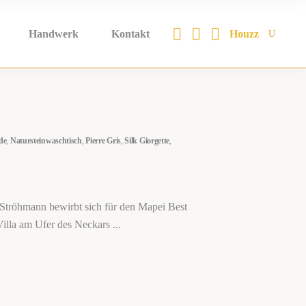
Houzz
Handwerk
Kontakt
de
,
Natursteinwaschtisch
,
Pierre Gris
,
Silk Giorgette
,
 Ströhmann bewirbt sich für den Mapei Best
Villa am Ufer des Neckars