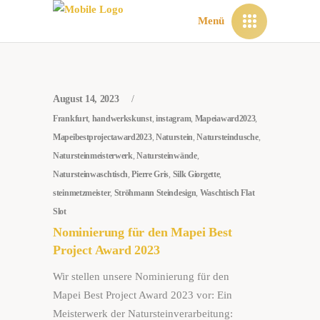
Menü
August 14, 2023
Frankfurt
,
handwerkskunst
,
instagram
,
Mapeiaward2023
,
Mapeibestprojectaward2023
,
Naturstein
,
Natursteindusche
,
Natursteinmeisterwerk
,
Natursteinwände
,
Natursteinwaschtisch
,
Pierre Gris
,
Silk Giorgette
,
steinmetzmeister
,
Ströhmann Steindesign
,
Waschtisch Flat
Slot
Nominierung für den Mapei Best
Project Award 2023
Wir stellen unsere Nominierung für den
Mapei Best Project Award 2023 vor: Ein
Meisterwerk der Natursteinverarbeitung: