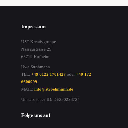
Impressum
UST-Kreativgruppe
Nassaustrasse 25
65719 Hofheim
Uwe Ströhmann
TEL.
+49 6122 1701427
oder
+49 172
6600999
MAIL:
info@stroehmann.de
Umsatzsteuer-ID: DE230228724
Folge uns auf