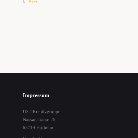
News
Impressum
UST-Kreativgruppe
Nassaustrasse 25
65719 Hofheim