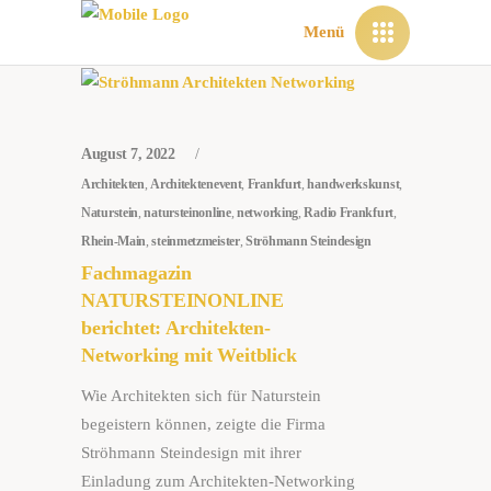
Menü
August 7, 2022
Architekten
,
Architektenevent
,
Frankfurt
,
handwerkskunst
,
Naturstein
,
natursteinonline
,
networking
,
Radio Frankfurt
,
Rhein-Main
,
steinmetzmeister
,
Ströhmann Steindesign
Fachmagazin
NATURSTEINONLINE
berichtet: Architekten-
Networking mit Weitblick
Wie Architekten sich für Naturstein
begeistern können, zeigte die Firma
Ströhmann Stein­design mit ihrer
Einladung zum Architekten-Networking