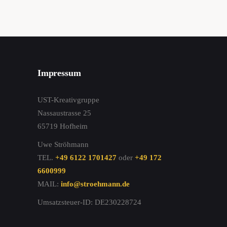
Impressum
UST-Kreativgruppe
Nassaustrasse 25
65719 Hofheim
Uwe Ströhmann
TEL.
+49 6122 1701427
oder
+49 172
6600999
MAIL:
info@stroehmann.de
Umsatzsteuer-ID: DE230228724