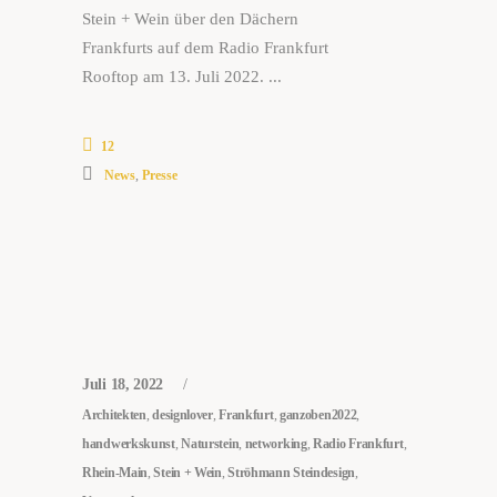
Stein + Wein über den Dächern
Frankfurts auf dem Radio Frankfurt
Rooftop am 13. Juli 2022.
12
News
,
Presse
Juli 18, 2022
Architekten
,
designlover
,
Frankfurt
,
ganzoben2022
,
handwerkskunst
,
Naturstein
,
networking
,
Radio Frankfurt
,
Rhein-Main
,
Stein + Wein
,
Ströhmann Steindesign
,