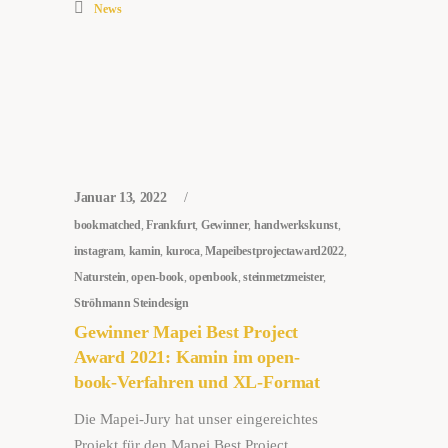
News
Januar 13, 2022
bookmatched
,
Frankfurt
,
Gewinner
,
handwerkskunst
,
instagram
,
kamin
,
kuroca
,
Mapeibestprojectaward2022
,
Naturstein
,
open-book
,
openbook
,
steinmetzmeister
,
Ströhmann Steindesign
Gewinner Mapei Best Project
Award 2021: Kamin im open-
book-Verfahren und XL-Format
Die Mapei-Jury hat unser eingereichtes
Projekt für den Mapei Best Project