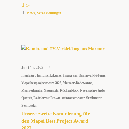
14
News
,
Veranstaltungen
Juni 13, 2022
Frankfurt
,
handwerkskunst
,
instagram
,
Kaminverkleidung
,
Mapeibestprojectaward2022
,
Marmor-Badewanne
,
Marmorkamin
,
Naturstein-Küchenblock
,
Natursteinwände
,
Quarzit
,
Rainforrest Brown
,
steinmetzmeister
,
Ströhmann
Steindesign
Unsere zweite Nominierung für
den Mapei Best Project Award
2022: