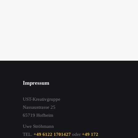
Impressum
UST-Kreativgruppe
Nassaustrasse 25
65719 Hofheim
Uwe Ströhmann
TEL.
+49 6122 1701427
oder
+49 172