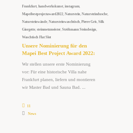
Frankfurt
,
handwerkskunst
,
instagram
,
Mapeibestprojectaward2022
,
Naturstein
,
Natursteindusche
,
Natursteinwände
,
Natursteinwaschtisch
,
Pierre Gris
,
Silk
Giorgette
,
steinmetzmeister
,
Ströhmann Steindesign
,
Waschtisch Flat Slot
Unsere Nominierung für den
Mapei Best Project Award 2022:
Wir stellen unsere erste Nominierung
vor: Für eine historische Villa nahe
Frankfurt planen, liefern und montieren
wir Master Bad und Sauna Bad.
11
News