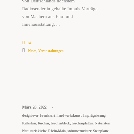
von Deutschlands höchstem
Radiosender in geballte Impuls-Vorträge
von Machern aus Bau- und
Innenausstattung.
14
News
,
Veranstaltungen
März 28, 2022
designlover
,
Frankfurt
,
handwerkskunst
,
Imprägnierung
,
Kalkstein
,
Küchen
,
Küchenblock
,
Küchenplatten
,
Naturstein
,
Natursteinküche
,
Rhein-Main
,
steinmetzmeister
,
Steinplatte
,