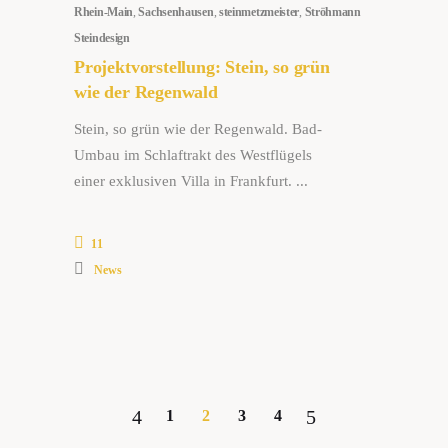
Rhein-Main
,
Sachsenhausen
,
steinmetzmeister
,
Ströhmann
Steindesign
Projektvorstellung: Stein, so grün
wie der Regenwald
Stein, so grün wie der Regenwald. Bad-
Umbau im Schlaftrakt des Westflügels
einer exklusiven Villa in Frankfurt.
11
News
1
2
3
4