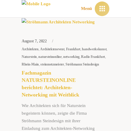
Menü
August 7, 2022
Architekten
,
Architektenevent
,
Frankfurt
,
handwerkskunst
,
Naturstein
,
natursteinonline
,
networking
,
Radio Frankfurt
,
Rhein-Main
,
steinmetzmeister
,
Ströhmann Steindesign
Fachmagazin
NATURSTEINONLINE
berichtet: Architekten-
Networking mit Weitblick
Wie Architekten sich für Naturstein
begeistern können, zeigte die Firma
Ströhmann Stein­design mit ihrer
Einladung zum Architekten-Networking