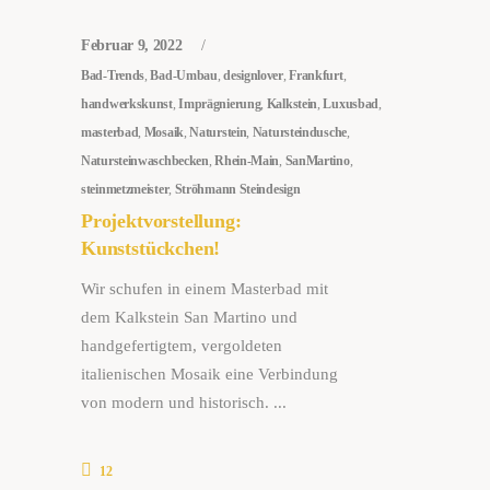
Februar 9, 2022
Bad-Trends
,
Bad-Umbau
,
designlover
,
Frankfurt
,
handwerkskunst
,
Imprägnierung
,
Kalkstein
,
Luxusbad
,
masterbad
,
Mosaik
,
Naturstein
,
Natursteindusche
,
Natursteinwaschbecken
,
Rhein-Main
,
SanMartino
,
steinmetzmeister
,
Ströhmann Steindesign
Projektvorstellung:
Kunststückchen!
Wir schufen in einem Masterbad mit
dem Kalkstein San Martino und
handgefertigtem, vergoldeten
italienischen Mosaik eine Verbindung
von modern und historisch.
12